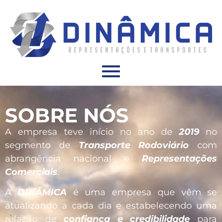
SOBRE NÓS
A empresa teve início no ano de
2019
no
segmento de
Transporte Rodoviário
com
abrangência nacional e
Representações
Comerciais
.
A
DINÂMICA
é uma empresa que vêm se
atualizando a cada dia e estabelecendo uma
relação de
confiança e credibilidade
para