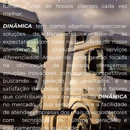
tornar a vida de nossos clientes cada vez
melhor.
DINÂMICA
tem como objetivo proporcionar
soluções de transportes e superar as
expectativas com base na qualidade de nosso
atendimento, produtos e serviços
diferenciados. Através de uma gestão focada
na otimização de recursos, oferecemos
soluções inovadoras com custos competitivos
buscando a geração de resultados e a
satisfação de nossos clientes. Um dos fatores
que contribuem para o sucesso da
DINÂMICA
no mercado, é sua versatilidade e a facilidade
de atender empresas dos mais diversos setores
com tecnologia de última geração e
equipamentos de qualidade.